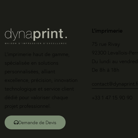
L'imprimerie
75 rue Rivay
92300 Levallois-Per
L’imprimerie haut de gamme,
Du lundi au vendred
spécialisée en solutions
De 8h à 18h
personnalisées, alliant
excellence, précision, innovation
contact@dynaprint.f
technologique et service client
dédié pour valoriser chaque
+33 1 47 15 90 90
projet professionnel.
Demande de Devis