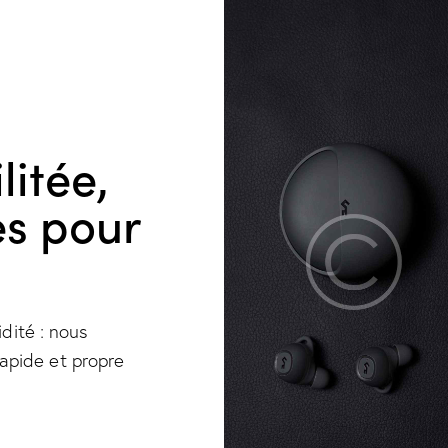
litée,
es pour
idité : nous
apide et propre