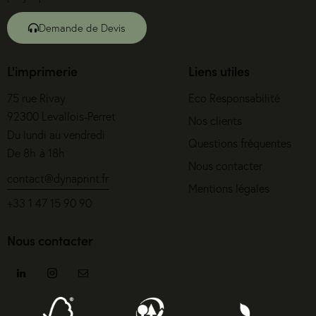
Demande de Devis
L'imprimerie
Liens utiles
75 rue Rivay
Eco Responsabilité
92300 Levallois-Perret
Nos clients
Du lundi au vendredi
Questions fréquentes
De 8h à 18h
Nous contacter
contact@dynaprint.fr
Mentions légales
+33 1 47 15 90 90
Nous contacter