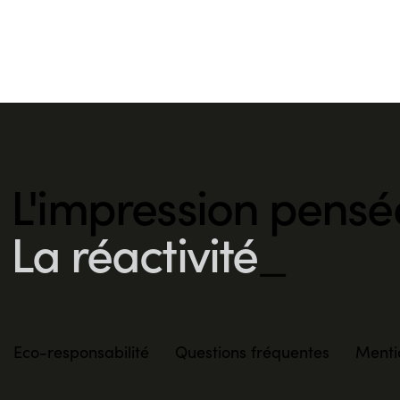
L'impression pensé
La réactivité
_
Eco-responsabilité
Questions fréquentes
Menti