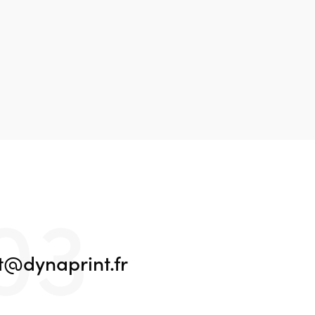
03
t@dynaprint.fr