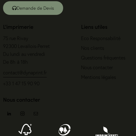
Demande de Devis
L'imprimerie
Liens utiles
75 rue Rivay
Eco Responsabilité
92300 Levallois-Perret
Nos clients
Du lundi au vendredi
Questions fréquentes
De 8h à 18h
Nous contacter
contact@dynaprint.fr
Mentions légales
+33 1 47 15 90 90
Nous contacter