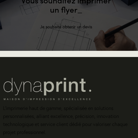
un flyer
_
Je souhaite obtenir un devis
L’imprimerie haut de gamme, spécialisée en solutions
personnalisées, alliant excellence, précision, innovation
technologique et service client dédié pour valoriser chaque
projet professionnel.