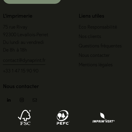
L'imprimerie
Liens utiles
75 rue Rivay
Eco Responsabilité
92300 Levallois-Perret
Nos clients
Du lundi au vendredi
Questions fréquentes
De 8h à 18h
Nous contacter
contact@dynaprint.fr
Mentions légales
+33 1 47 15 90 90
Nous contacter