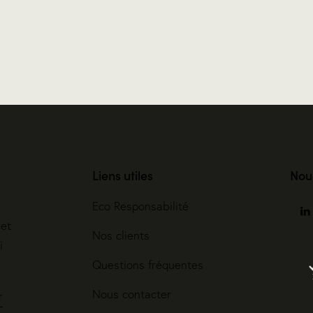
Liens utiles
Nou
Eco Responsabilité
ret
Nos clients
i
Questions fréquentes
Nous contacter
r