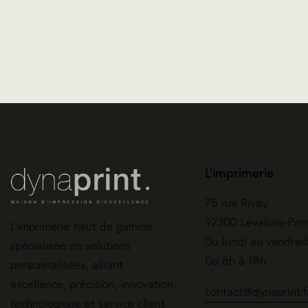
L'imprimerie
75 rue Rivay
92300 Levallois-Per
L’imprimerie haut de gamme,
Du lundi au vendred
spécialisée en solutions
De 8h à 18h
personnalisées, alliant
excellence, précision, innovation
contact@dynaprint.f
technologique et service client