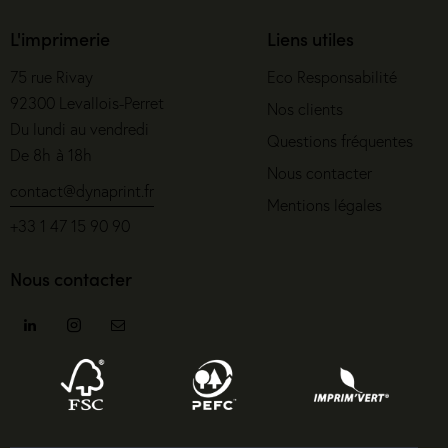
L'imprimerie
Liens utiles
75 rue Rivay
Eco Responsabilité
92300 Levallois-Perret
Nos clients
Du lundi au vendredi
Questions fréquentes
De 8h à 18h
Nous contacter
contact@dynaprint.fr
Mentions légales
+33 1 47 15 90 90
Nous contacter