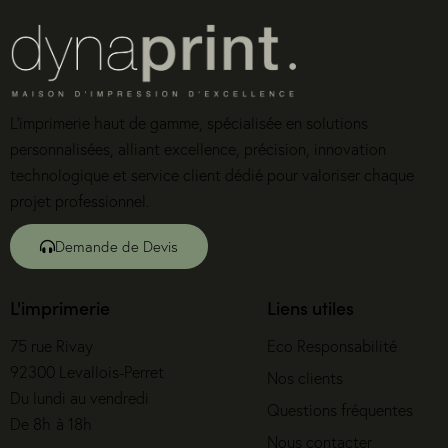
L’imprimerie haut de gamme, spécialisée en solutions
personnalisées, alliant excellence, précision, innovation
technologique et service client dédié pour valoriser chaque
projet professionnel.
Demande de Devis
L'imprimerie
Liens utiles
75 rue Rivay
Eco Responsabilité
92300 Levallois-Perret
Nos clients
Du lundi au vendredi
Questions fréquentes
De 8h à 18h
Nous contacter