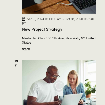
c
a
.
h
v
a
i
g
n
Sep 8, 2024 @ 10:00 am
-
Oct 18, 2028 @ 3:30
pm
a
d
New Project Strategy
t
V
i
i
Manhattan Club
350 5th Ave, New York, NY, United
o
e
States
n
w
$270
s
N
FRI
7
a
v
i
g
a
t
i