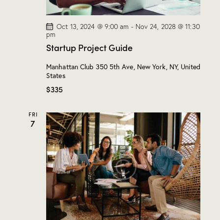
o
n
Oct 13, 2024 @ 9:00 am
-
Nov 24, 2028 @ 11:30
pm
Startup Project Guide
Manhattan Club
350 5th Ave, New York, NY, United
States
$335
FRI
7