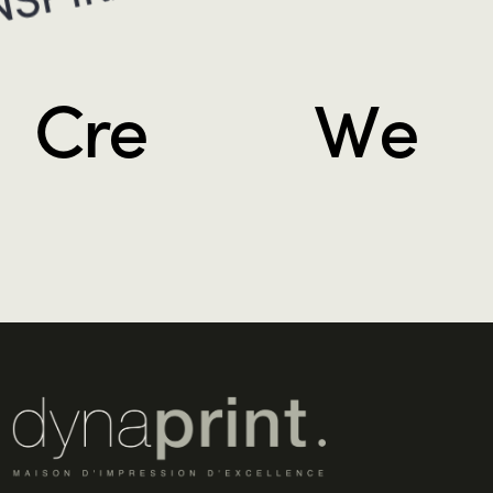
C
r
e
W
e
a
b