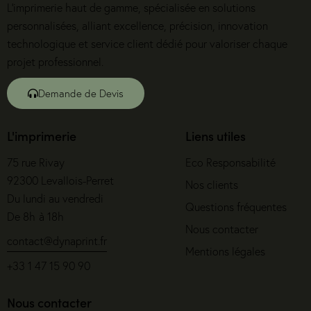
L’imprimerie haut de gamme, spécialisée en solutions
personnalisées, alliant excellence, précision, innovation
technologique et service client dédié pour valoriser chaque
projet professionnel.
Demande de Devis
L'imprimerie
Liens utiles
75 rue Rivay
Eco Responsabilité
92300 Levallois-Perret
Nos clients
Du lundi au vendredi
Questions fréquentes
De 8h à 18h
Nous contacter
contact@dynaprint.fr
Mentions légales
D
+33 1 47 15 90 90
Nous contacter