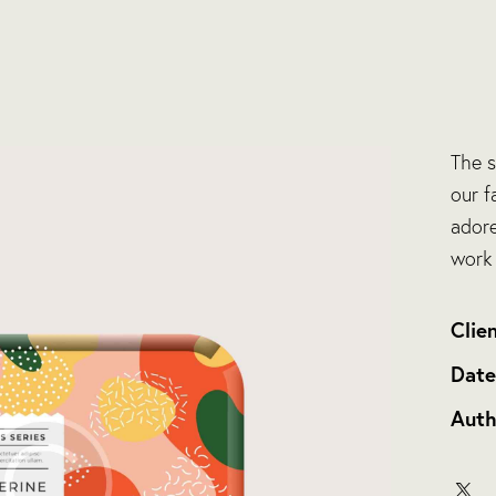
The 
our f
adore
work
Clie
Dat
Auth