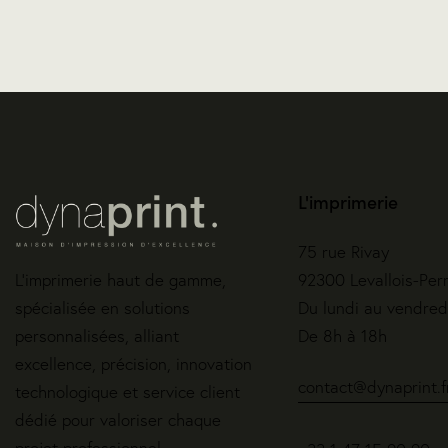
L'imprimerie
75 rue Rivay
L’imprimerie haut de gamme,
92300 Levallois-Per
spécialisée en solutions
Du lundi au vendred
personnalisées, alliant
De 8h à 18h
excellence, précision, innovation
contact@dynaprint.f
technologique et service client
dédié pour valoriser chaque
projet professionnel.