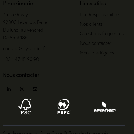
L'imprimerie
Liens utiles
75 rue Rivay
Eco Responsabilité
92300 Levallois-Perret
Nos clients
Du lundi au vendredi
Questions fréquentes
De 8h à 18h
Nous contacter
contact@dynaprint.fr
Mentions légales
+33 1 47 15 90 90
Nous contacter
Site développé par Dyna Group©. Tous droits réservés.