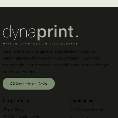
L’imprimerie haut de gamme, spécialisée en solutions
personnalisées, alliant excellence, précision, innovation
technologique et service client dédié pour valoriser chaque
projet professionnel.
Demande de Devis
L'imprimerie
Liens utiles
75 rue Rivay
Eco Responsabilité
92300 Levallois-Perret