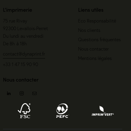
L'imprimerie
Liens utiles
75 rue Rivay
Eco Responsabilité
92300 Levallois-Perret
Nos clients
Du lundi au vendredi
Questions fréquentes
De 8h à 18h
Nous contacter
contact@dynaprint.fr
Mentions légales
+33 1 47 15 90 90
Nous contacter