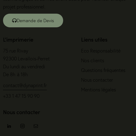
projet professionnel.
Demande de Devis
L'imprimerie
Liens utiles
75 rue Rivay
Eco Responsabilité
92300 Levallois-Perret
Nos clients
Du lundi au vendredi
Questions fréquentes
De 8h à 18h
Nous contacter
contact@dynaprint.fr
Mentions légales
+33 1 47 15 90 90
Nous contacter