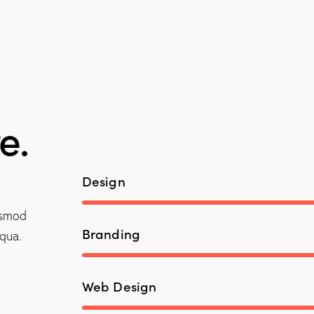
e.
Design
usmod
Branding
qua.
Web Design