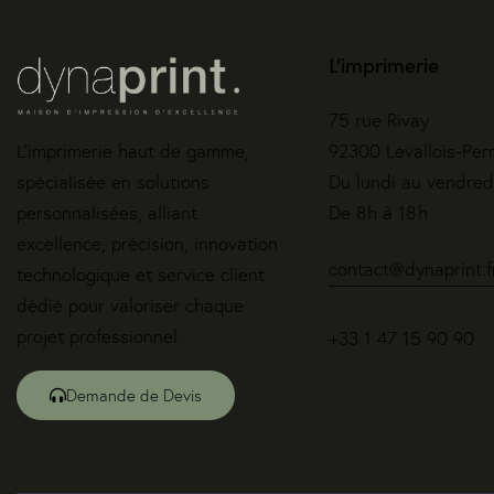
L'imprimerie
75 rue Rivay
L’imprimerie haut de gamme,
92300 Levallois-Per
spécialisée en solutions
Du lundi au vendred
personnalisées, alliant
De 8h à 18h
excellence, précision, innovation
contact@dynaprint.f
technologique et service client
dédié pour valoriser chaque
projet professionnel.
+33 1 47 15 90 90
Demande de Devis