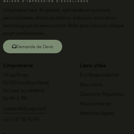
L’imprimerie haut de gamme, spécialisée en solutions
personnalisées, alliant excellence, précision, innovation
technologique et service client dédié pour valoriser chaque
projet professionnel.
Demande de Devis
L'imprimerie
Liens utiles
75 rue Rivay
Eco Responsabilité
92300 Levallois-Perret
Nos clients
Du lundi au vendredi
Questions fréquentes
De 8h à 18h
Nous contacter
contact@dynaprint.fr
Mentions légales
+33 1 47 15 90 90