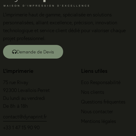
L’imprimerie haut de gamme, spécialisée en solutions
personnalisées, alliant excellence, précision, innovation
technologique et service client dédié pour valoriser chaque
projet professionnel.
Demande de Devis
L'imprimerie
Liens utiles
75 rue Rivay
Eco Responsabilité
92300 Levallois-Perret
Nos clients
Du lundi au vendredi
Questions fréquentes
De 8h à 18h
Nous contacter
contact@dynaprint.fr
Mentions légales
+33 1 47 15 90 90