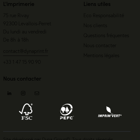
L'imprimerie
Liens utiles
75 rue Rivay
Eco Responsabilité
92300 Levallois-Perret
Nos clients
Du lundi au vendredi
Questions fréquentes
De 8h à 18h
Nous contacter
contact@dynaprint.fr
Mentions légales
+33 1 47 15 90 90
Nous contacter
Site développé par Dyna Group©. Tous droits réservés.