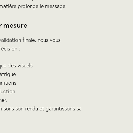
 matière prolonge le message.
r mesure
validation finale, nous vous
cision :
ue des visuels
étrique
initions
duction
mer.
misons son rendu et garantissons sa