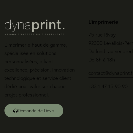
L'imprimerie
75 rue Rivay
92300 Levallois-Per
L’imprimerie haut de gamme,
Du lundi au vendred
spécialisée en solutions
De 8h à 18h
personnalisées, alliant
excellence, précision, innovation
contact@dynaprint.f
technologique et service client
dédié pour valoriser chaque
+33 1 47 15 90 90
projet professionnel.
Demande de Devis