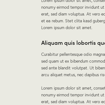
Lorem ipsum dolor sit amet, conset
nonumy eirmod tempor invidunt ut
erat, sed diam voluptua. At vero e
et ea rebum. Stet clita kasd guber
Lorem ipsum dolor sit amet.
Aliquam quis lobortis q
Curabitur pellentesque odio magna
sed quam ut ex bibendum commodo 
sed ante blandit volutpat. Ut biben
arcu aliquet metus, nec dapibus risu
Lorem ipsum dolor sit amet, conset
nonumy eirmod tempor invidunt ut
erat, sed diam voluptua. At vero e