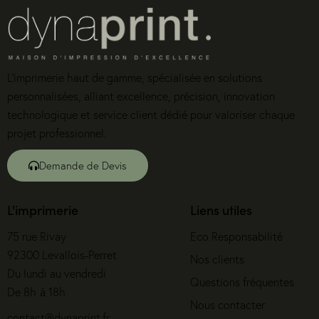
L’imprimerie haut de gamme, spécialisée en solutions
personnalisées, alliant excellence, précision, innovation
technologique et service client dédié pour valoriser chaque
projet professionnel.
Demande de Devis
L'imprimerie
Liens utiles
75 rue Rivay
Eco Responsabilité
92300 Levallois-Perret
Nos clients
Du lundi au vendredi
Questions fréquentes
De 8h à 18h
Nous contacter
contact@dynaprint.fr