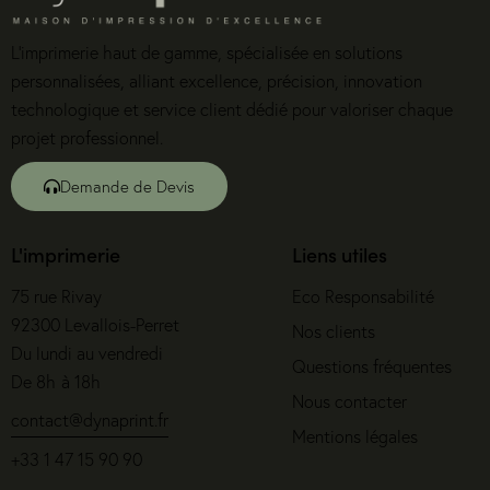
L’imprimerie haut de gamme, spécialisée en solutions
personnalisées, alliant excellence, précision, innovation
technologique et service client dédié pour valoriser chaque
projet professionnel.
Demande de Devis
L'imprimerie
Liens utiles
75 rue Rivay
Eco Responsabilité
92300 Levallois-Perret
Nos clients
Du lundi au vendredi
Questions fréquentes
De 8h à 18h
Nous contacter
contact@dynaprint.fr
Mentions légales
+33 1 47 15 90 90