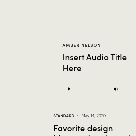
AMBER NELSON
Insert Audio Title
Here
Audio
Use
Player
Up/D
Arro
keys
STANDARD
May 14, 2020
to
Favorite design
incre