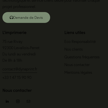
technologique et service client dédié pour valoriser chaque
projet professionnel.
Demande de Devis
L'imprimerie
Liens utiles
75 rue Rivay
Eco Responsabilité
92300 Levallois-Perret
Nos clients
Du lundi au vendredi
Questions fréquentes
De 8h à 18h
Nous contacter
contact@dynaprint.fr
Mentions légales
+33 1 47 15 90 90
Nous contacter