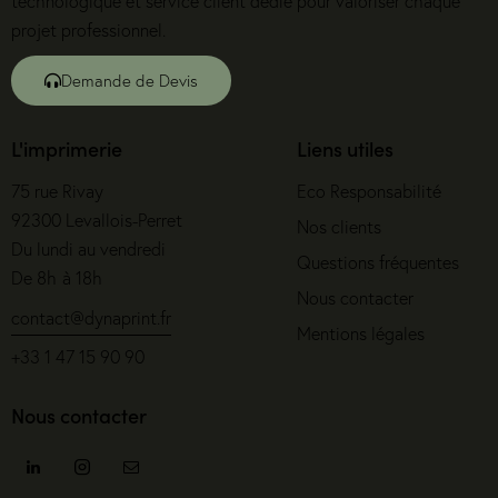
technologique et service client dédié pour valoriser chaque
projet professionnel.
Demande de Devis
L'imprimerie
Liens utiles
75 rue Rivay
Eco Responsabilité
92300 Levallois-Perret
Nos clients
Du lundi au vendredi
Questions fréquentes
De 8h à 18h
Nous contacter
contact@dynaprint.fr
Mentions légales
+33 1 47 15 90 90
Nous contacter