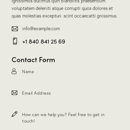
Ignissimos ducimus quin blandiitis praesentium
voluptatem deleniti atque corrupti quos dolores et
quas molestias excepturi. scint occaecatti gnissimus.
info@example.com
E-
+1 840 841 25 69
m
Ph
ail:
on
Contact Form
e: