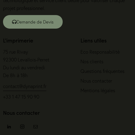
technologique et service client dédié pour valoriser chaque
projet professionnel.
Demande de Devis
L'imprimerie
Liens utiles
75 rue Rivay
Eco Responsabilité
92300 Levallois-Perret
Nos clients
Du lundi au vendredi
Questions fréquentes
De 8h à 18h
Nous contacter
contact@dynaprint.fr
Mentions légales
+33 1 47 15 90 90
Nous contacter