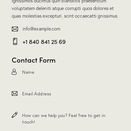
Ignissimos ducimus quin blandiitis praesentium
voluptatem deleniti atque corrupti quos dolores et
quas molestias excepturi. scint occaecatti gnissimus.
info@example.com
E-
+1 840 841 25 69
m
Ph
ail:
on
Contact Form
e: