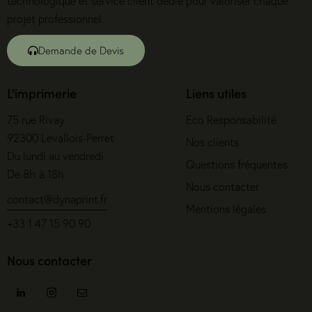
technologique et service client dédié pour valoriser chaque
projet professionnel.
Demande de Devis
L'imprimerie
Liens utiles
75 rue Rivay
Eco Responsabilité
92300 Levallois-Perret
Nos clients
Du lundi au vendredi
Questions fréquentes
De 8h à 18h
Nous contacter
contact@dynaprint.fr
Mentions légales
+33 1 47 15 90 90
Nous contacter