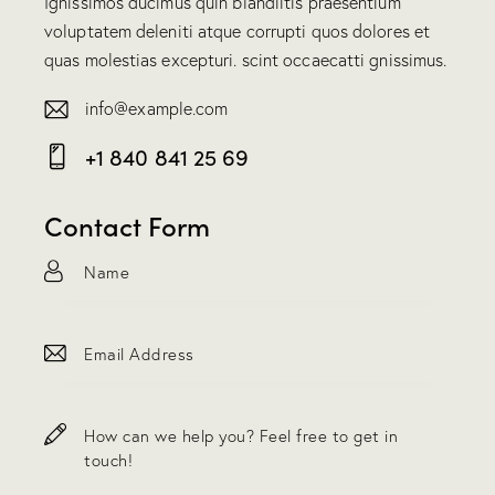
Ignissimos ducimus quin blandiitis praesentium
voluptatem deleniti atque corrupti quos dolores et
quas molestias excepturi. scint occaecatti gnissimus.
info@example.com
E-
+1 840 841 25 69
m
Ph
ail:
on
Contact Form
e: