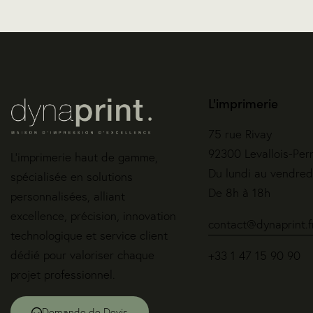
L'imprimerie
75 rue Rivay
92300 Levallois-Per
L’imprimerie haut de gamme,
Du lundi au vendred
spécialisée en solutions
De 8h à 18h
personnalisées, alliant
excellence, précision, innovation
contact@dynaprint.f
technologique et service client
dédié pour valoriser chaque
+33 1 47 15 90 90
projet professionnel.
Demande de Devis