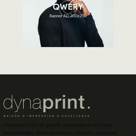
L’imprimerie haut de gamme, spécialisée en solutions
personnalisées, alliant excellence, précision, innovation