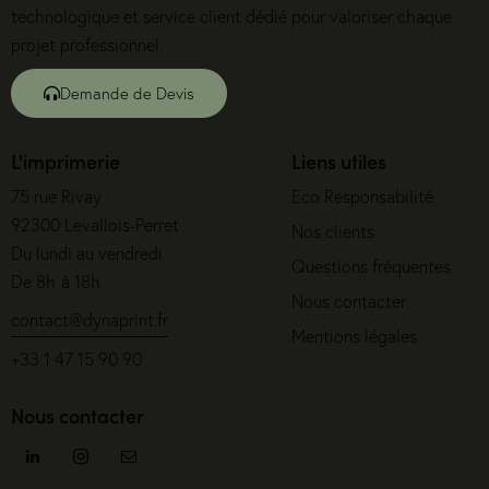
technologique et service client dédié pour valoriser chaque
projet professionnel.
Demande de Devis
L'imprimerie
Liens utiles
75 rue Rivay
Eco Responsabilité
92300 Levallois-Perret
Nos clients
Du lundi au vendredi
Questions fréquentes
De 8h à 18h
Nous contacter
contact@dynaprint.fr
Mentions légales
+33 1 47 15 90 90
Nous contacter