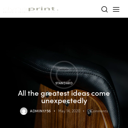
STANDARD
All the greatest ideas come
unexpectedly
ADMIN1756
May 14, 2020
0
Comments