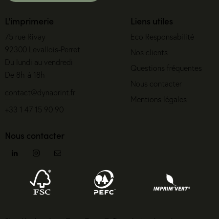
L'imprimerie
Liens utiles
75 rue Rivay
Eco Responsabilité
92300 Levallois-Perret
Nos clients
Du lundi au vendredi
Questions fréquentes
De 8h à 18h
Nous contacter
contact@dynaprint.fr
Mentions légales
+33 1 47 15 90 90
Nous contacter