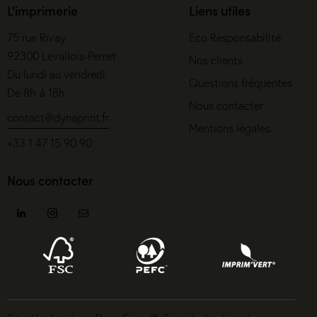
L'imprimerie
Liens utiles
75 rue Rivay
Eco Responsabilité
92300 Levallois-Perret
Nos clients
Du lundi au vendredi
Questions fréquentes
De 8h à 18h
Nous contacter
contact@dynaprint.fr
Mentions légales
+33 1 47 15 90 90
Nous contacter