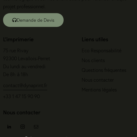
projet professionnel.
Demande de Devis
L'imprimerie
Liens utiles
75 rue Rivay
Eco Responsabilité
92300 Levallois-Perret
Nos clients
Du lundi au vendredi
Questions fréquentes
De 8h à 18h
Nous contacter
contact@dynaprint.fr
Mentions légales
+33 1 47 15 90 90
Nous contacter