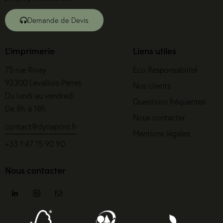
Demande de Devis
L'imprimerie
Liens utiles
75 rue Rivay
Eco Responsabilité
92300 Levallois-Perret
Nos clients
Du lundi au vendredi
Questions fréquentes
De 8h à 18h
Nous contacter
contact@dynaprint.fr
Mentions légales
+33 1 47 15 90 90
Nous contacter