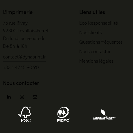
L'imprimerie
Liens utiles
75 rue Rivay
Eco Responsabilité
92300 Levallois-Perret
Nos clients
Du lundi au vendredi
Questions fréquentes
De 8h à 18h
Nous contacter
contact@dynaprint.fr
Mentions légales
+33 1 47 15 90 90
Nous contacter