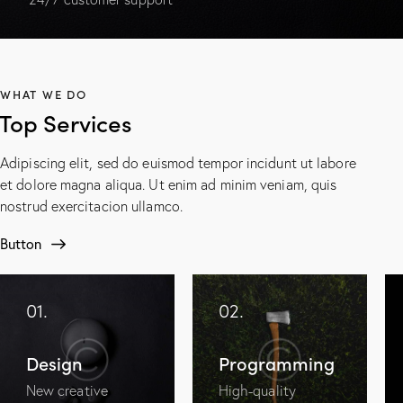
WHAT WE DO
Top Services
Adipiscing elit, sed do euismod tempor incidunt ut labore
et dolore magna aliqua. Ut enim ad minim veniam, quis
nostrud exercitacion ullamco.
Button
01.
02.
Design
Programming
New creative
High-quality