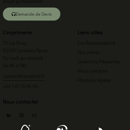
projet professionnel.
Demande de Devis
L'imprimerie
Liens utiles
75 rue Rivay
Eco Responsabilité
92300 Levallois-Perret
Nos clients
Du lundi au vendredi
Questions fréquentes
De 8h à 18h
Nous contacter
contact@dynaprint.fr
Mentions légales
+33 1 47 15 90 90
Nous contacter