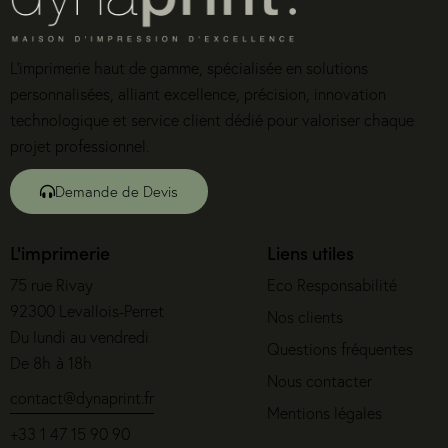
L’imprimerie haut de gamme, spécialisée en solutions
personnalisées, alliant excellence, précision, innovation
technologique et service client dédié pour valoriser chaque
projet professionnel.
Demande de Devis
L'imprimerie
Liens utiles
75 rue Rivay
Eco Responsabilité
92300 Levallois-Perret
Nos clients
Du lundi au vendredi
Questions fréquentes
De 8h à 18h
Nous contacter
contact@dynaprint.fr
Mentions légales
+33 1 47 15 90 90