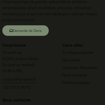
L’imprimerie haut de gamme, spécialisée en solutions
personnalisées, alliant excellence, précision, innovation
technologique et service client dédié pour valoriser chaque
projet professionnel.
Demande de Devis
L'imprimerie
Liens utiles
75 rue Rivay
Eco Responsabilité
92300 Levallois-Perret
Nos clients
Du lundi au vendredi
Questions fréquentes
De 8h à 18h
Nous contacter
contact@dynaprint.fr
Mentions légales
+33 1 47 15 90 90
Nous contacter