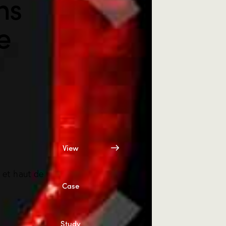
ns
e
View
 et haut de
Case
Study