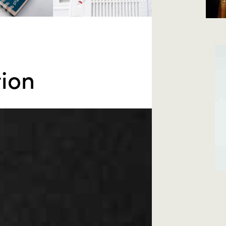
ir Faire
Savoir Faire
laser
ion