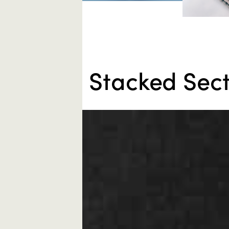
Savo
Embossage
Stacked Sect