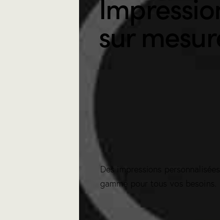
Impressio
sur mesur
Des impressions personnalisées
gamme pour tous vos besoins.