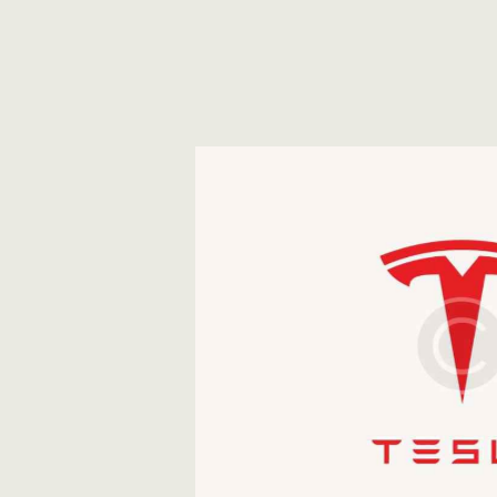
The Emperor
Development