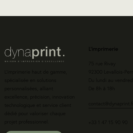
L'imprimerie
75 rue Rivay
L’imprimerie haut de gamme,
92300 Levallois-Per
spécialisée en solutions
Du lundi au vendred
personnalisées, alliant
De 8h à 18h
excellence, précision, innovation
contact@dynaprint.f
technologique et service client
dédié pour valoriser chaque
projet professionnel.
+33 1 47 15 90 90