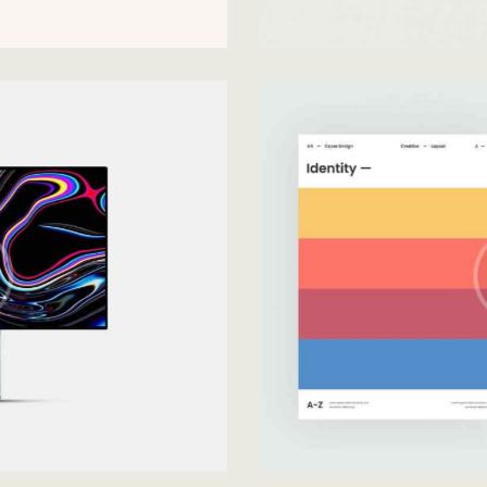
Upgrade Your Data
Development