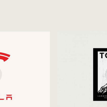
Global Strategy
Development