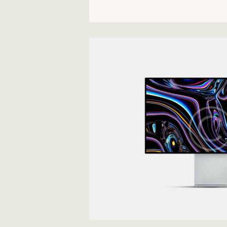
Technoworld
Development