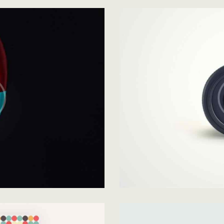
Optimization
Development