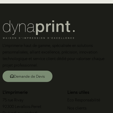
L’imprimerie haut de gamme, spécialisée en solutions
personnalisées, alliant excellence, précision, innovation
technologique et service client dédié pour valoriser chaque
projet professionnel.
Demande de Devis
L'imprimerie
Liens utiles
75 rue Rivay
Eco Responsabilité
92300 Levallois-Perret
Nos clients