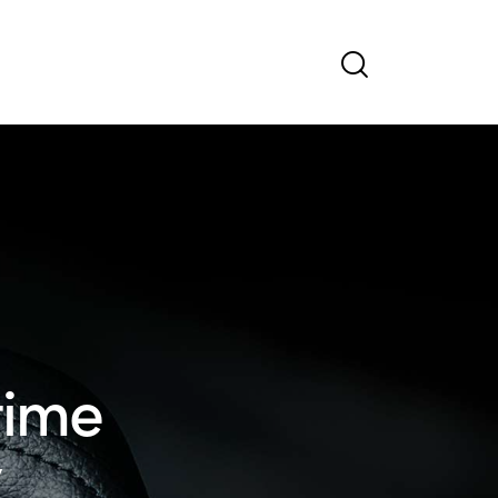
time
y