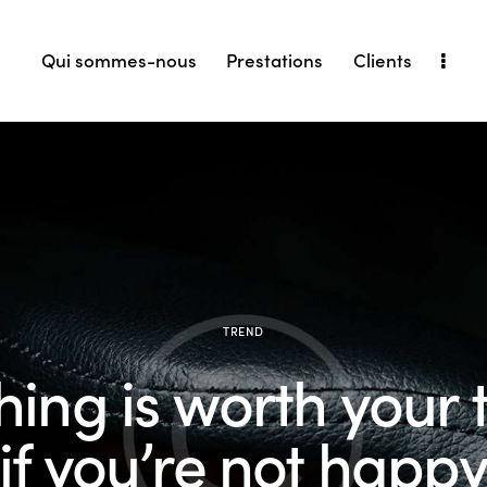
Qui sommes-nous
Prestations
Clients
TREND
hing is worth your 
if you’re not happ