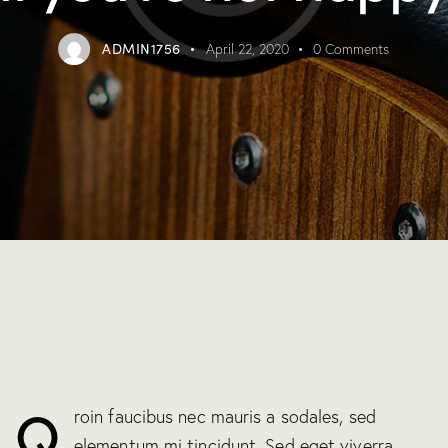
ADMIN1756
April 22, 2020
0
Comments
Q
roin faucibus nec mauris a sodales, sed
elementum mi tincidunt. Sed eget viverra