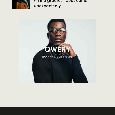
All the greatest ideas come
unexpectedly