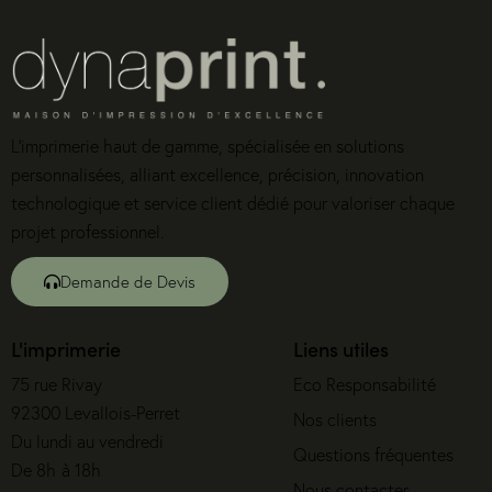
L’imprimerie haut de gamme, spécialisée en solutions
personnalisées, alliant excellence, précision, innovation
technologique et service client dédié pour valoriser chaque
projet professionnel.
Demande de Devis
L'imprimerie
Liens utiles
75 rue Rivay
Eco Responsabilité
92300 Levallois-Perret
Nos clients
Du lundi au vendredi
Questions fréquentes
De 8h à 18h
Nous contacter