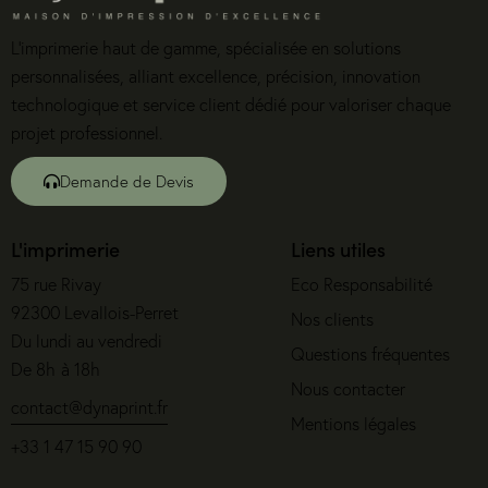
L’imprimerie haut de gamme, spécialisée en solutions
personnalisées, alliant excellence, précision, innovation
technologique et service client dédié pour valoriser chaque
projet professionnel.
Demande de Devis
L'imprimerie
Liens utiles
75 rue Rivay
Eco Responsabilité
92300 Levallois-Perret
Nos clients
Du lundi au vendredi
Questions fréquentes
De 8h à 18h
Nous contacter
contact@dynaprint.fr
Mentions légales
+33 1 47 15 90 90