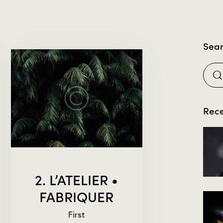
Sea
Rece
2. L’ATELIER •
FABRIQUER
First