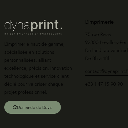
L'imprimerie
75 rue Rivay
92300 Levallois-Per
L’imprimerie haut de gamme,
Du lundi au vendred
spécialisée en solutions
De 8h à 18h
personnalisées, alliant
excellence, précision, innovation
contact@dynaprint.f
technologique et service client
dédié pour valoriser chaque
+33 1 47 15 90 90
projet professionnel.
Demande de Devis