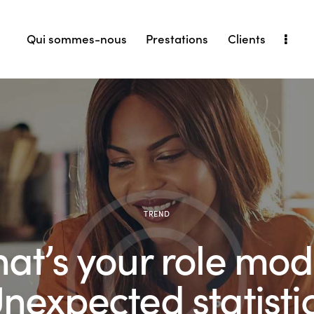
Qui sommes-nous
Prestations
Clients
TREND
at’s your role mod
nexpected statisti