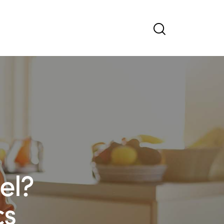
el?
cs