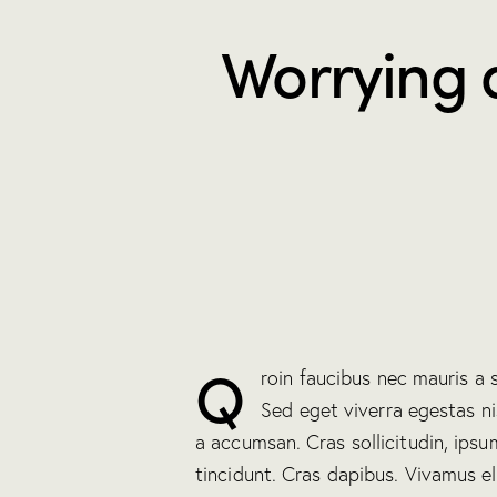
Worrying 
Q
roin faucibus nec mauris a 
Sed eget viverra egestas n
a accumsan. Cras sollicitudin, ipsu
tincidunt. Cras dapibus. Vivamus 