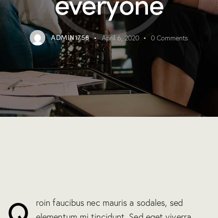
everyone
ADMIN1756
April 6, 2020
0
Comments
Q
roin faucibus nec mauris a sodales, sed
elementum mi tincidunt. Sed eget viverra