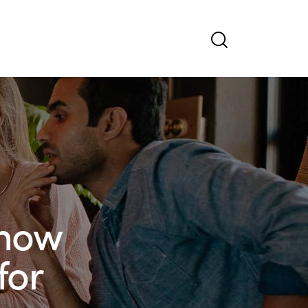
 how
for