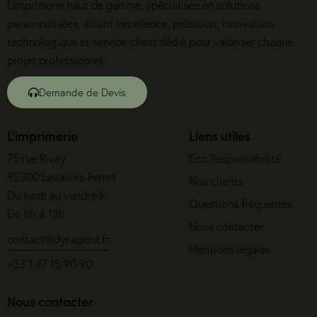
L’imprimerie haut de gamme, spécialisée en solutions
personnalisées, alliant excellence, précision, innovation
technologique et service client dédié pour valoriser chaque
projet professionnel.
Demande de Devis
L'imprimerie
Liens utiles
75 rue Rivay
Eco Responsabilité
92300 Levallois-Perret
Nos clients
Du lundi au vendredi
Questions fréquentes
De 8h à 18h
Nous contacter
contact@dynaprint.fr
Mentions légales
+33 1 47 15 90 90
Nous contacter