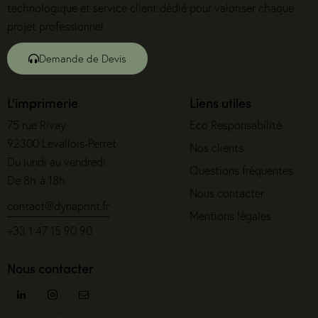
technologique et service client dédié pour valoriser chaque
projet professionnel.
Demande de Devis
L'imprimerie
Liens utiles
75 rue Rivay
Eco Responsabilité
92300 Levallois-Perret
Nos clients
Du lundi au vendredi
Questions fréquentes
De 8h à 18h
Nous contacter
contact@dynaprint.fr
Mentions légales
+33 1 47 15 90 90
Nous contacter