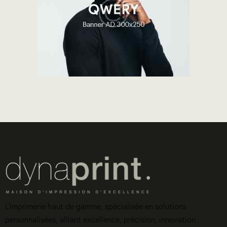
L’imprimerie haut de gamme, spécialisée en solutions
personnalisées, alliant excellence, précision, innovation